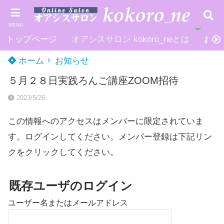
MENU
トップページ
オアシスサロン kokoro_neとは
お申
ホーム
お知らせ
５月２８日実践ろんご講座ZOOM招待
2023/5/26
この情報へのアクセスはメンバーに限定されていま
す。ログインしてください。メンバー登録は下記リン
クをクリックしてください。
既存ユーザのログイン
ユーザー名またはメールアドレス