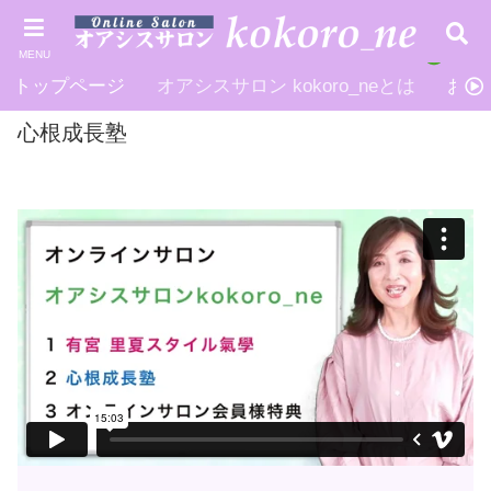
MENU
トップページ
オアシスサロン kokoro_neとは
お申
心根成長塾