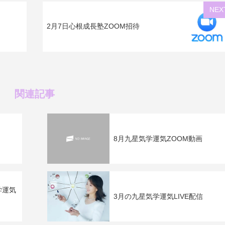
NEX
2月7日心根成長塾ZOOM招待
関連記事
8月九星気学運気ZOOM動画
学運気
3月の九星気学運気LIVE配信