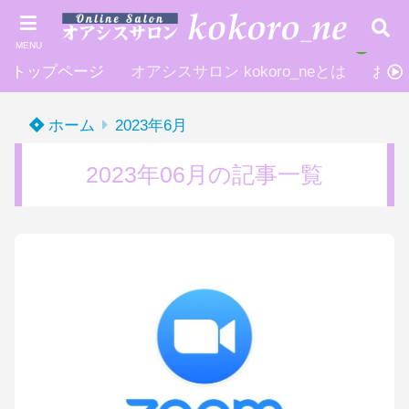
MENU
トップページ
オアシスサロン kokoro_neとは
お申
ホーム
2023年6月
2023年06月の記事一覧