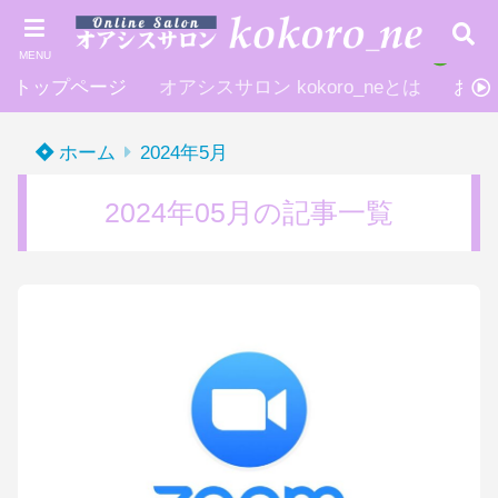
MENU
トップページ
オアシスサロン kokoro_neとは
お申
ホーム
2024年5月
2024年05月の記事一覧