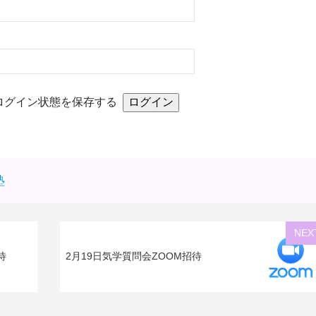
ログイン状態を保存する
塾
NEX
待
2月19日気学質問会ZOOM招待