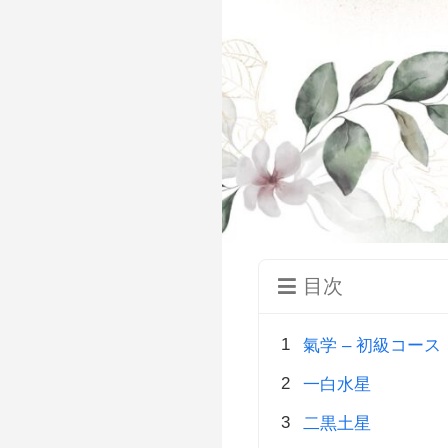
目次
氣学 – 初級コース
一白水星
二黒土星