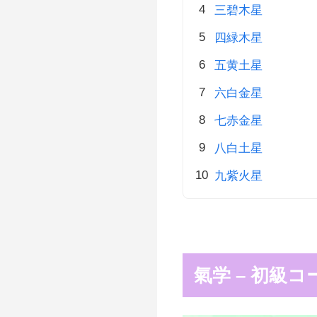
三碧木星
四緑木星
五黄土星
六白金星
七赤金星
八白土星
九紫火星
氣学 – 初級コ